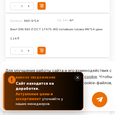
Ед. изм.
шт.
Артикул:
965-6*14
Винт DIN 965 (ГОСТ 17475-80) потайная голова М6*14 цинк
1.14 ₽
Ед. изм.
шт.
Артикул:
965-6*16
Для улучшения работы сайта и его взаимодействия с
Винт DIN 965 (ГОСТ 17475-80) потайная голова М6*16 цинк
пользователями мы используем файлы
cookie
. Чтобы
×
ВАЖНОЕ УВЕДОМЛЕНИЕ
!
согласиться с нашим использованием cookie-файлов,
Сайт находится на
0.87 ₽
доработке.
нажмите “Ок, понятно!”
Актуальные цены и
ассортимент
уточняйте у
ОК, понятно!
наших менеджеров.
Ед. изм.
шт.
Артикул:
965-6*20