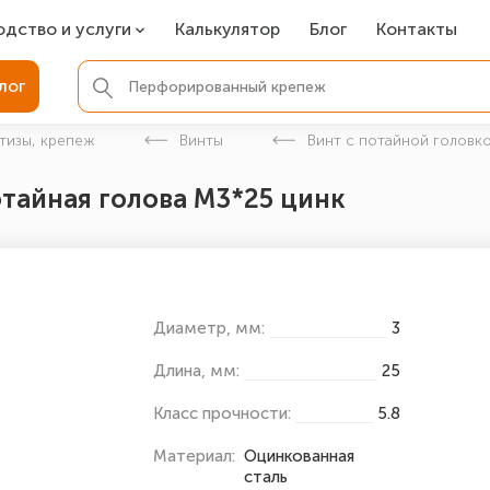
одство и услуги
Калькулятор
Блог
Контакты
СР
лог
ля фундамента
тизы, крепеж
Винты
Винт с потайной головко
вая покраска
отайная голова М3*25 цинк
ые детали
Диаметр, мм:
3
Длина, мм:
25
Класс прочности:
5.8
Материал:
Оцинкованная
сталь