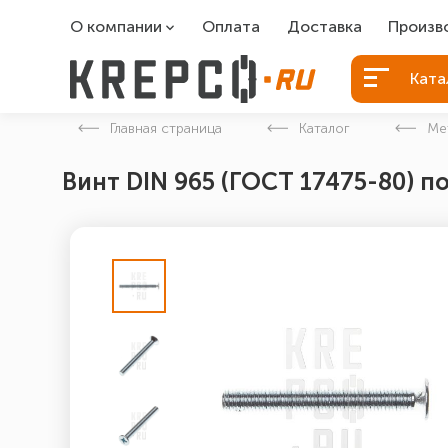
О компании
Оплата
Доставка
Произв
О компании
Болты Б
Ката
Вакансии
Болты д
Главная страница
Каталог
Ме
Контакты
Порошко
Винт DIN 965 (ГОСТ 17475-80) п
Закладн