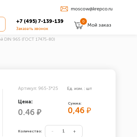
moscow@krepco.ru
+7 (495) 7-139-139
0
Мой заказ
Заказать звонок
й DIN 965 (ГОСТ 17475-80)
Артикул: 965-3*25
Ед. изм. : шт
Цена:
Сумма:
0,46
₽
0.46 ₽
Количество: