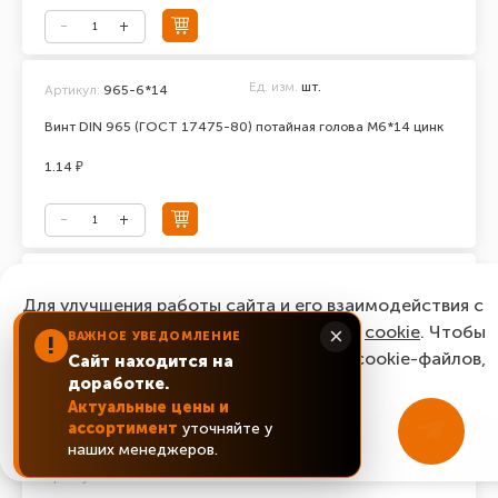
Ед. изм.
шт.
Артикул:
965-6*14
Винт DIN 965 (ГОСТ 17475-80) потайная голова М6*14 цинк
1.14 ₽
Ед. изм.
шт.
Артикул:
965-6*16
Для улучшения работы сайта и его взаимодействия с
Винт DIN 965 (ГОСТ 17475-80) потайная голова М6*16 цинк
пользователями мы используем файлы
cookie
. Чтобы
×
ВАЖНОЕ УВЕДОМЛЕНИЕ
!
согласиться с нашим использованием cookie-файлов,
Сайт находится на
0.87 ₽
доработке.
нажмите “Ок, понятно!”
Актуальные цены и
ассортимент
уточняйте у
ОК, понятно!
наших менеджеров.
Ед. изм.
шт.
Артикул:
965-6*20