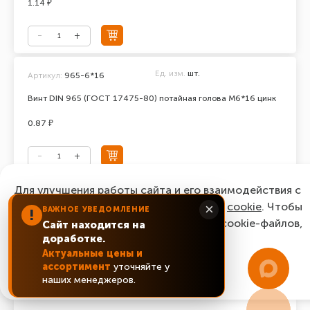
1.14 ₽
Ед. изм.
шт.
Артикул:
965-6*16
Винт DIN 965 (ГОСТ 17475-80) потайная голова М6*16 цинк
0.87 ₽
Для улучшения работы сайта и его взаимодействия с
Ед. изм.
шт.
Артикул:
965-6*20
пользователями мы используем файлы
cookie
. Чтобы
×
ВАЖНОЕ УВЕДОМЛЕНИЕ
!
Винт DIN 965 (ГОСТ 17475-80) потайная голова М6*20 цинк
согласиться с нашим использованием cookie-файлов,
Сайт находится на
доработке.
нажмите “Ок, понятно!”
1.01 ₽
Актуальные цены и
ассортимент
уточняйте у
ОК, понятно!
наших менеджеров.