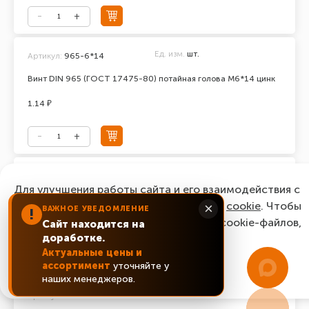
Ед. изм.
шт.
Артикул:
965-6*14
Винт DIN 965 (ГОСТ 17475-80) потайная голова М6*14 цинк
1.14 ₽
Ед. изм.
шт.
Артикул:
965-6*16
Для улучшения работы сайта и его взаимодействия с
Винт DIN 965 (ГОСТ 17475-80) потайная голова М6*16 цинк
пользователями мы используем файлы
cookie
. Чтобы
×
ВАЖНОЕ УВЕДОМЛЕНИЕ
!
согласиться с нашим использованием cookie-файлов,
Сайт находится на
0.87 ₽
доработке.
нажмите “Ок, понятно!”
Актуальные цены и
ассортимент
уточняйте у
ОК, понятно!
наших менеджеров.
Ед. изм.
шт.
Артикул:
965-6*20