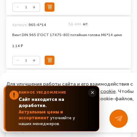
Ед. изм.
шт.
Артикул:
965-6*14
Винт DIN 965 (ГОСТ 17475-80) потайная голова М6*14 цинк
1.14 ₽
Ед. изм.
шт.
Артикул:
965-6*16
Для улучшения работы сайта и его взаимодействия с
Винт DIN 965 (ГОСТ 17475-80) потайная голова М6*16 цинк
пользователями мы используем файлы
cookie
. Чтобы
×
ВАЖНОЕ УВЕДОМЛЕНИЕ
!
согласиться с нашим использованием cookie-файлов,
Сайт находится на
0.87 ₽
доработке.
нажмите “Ок, понятно!”
Актуальные цены и
ассортимент
уточняйте у
ОК, понятно!
наших менеджеров.
Ед. изм.
шт.
Артикул:
965-6*20