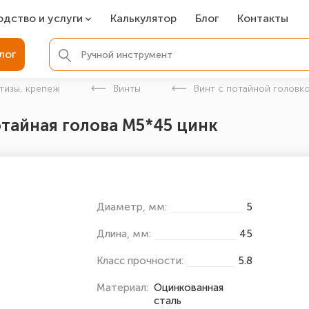
одство и услуги
Калькулятор
Блог
Контакты
СР
лог
ля фундамента
тизы, крепеж
Винты
Винт с потайной головко
вая покраска
отайная голова М5*45 цинк
ые детали
Диаметр, мм:
5
Длина, мм:
45
Класс прочности:
5.8
Материал:
Оцинкованная
сталь