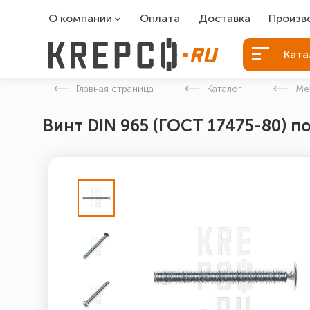
О компании
Оплата
Доставка
Произв
О компании
Болты Б
Ката
Вакансии
Болты д
Главная страница
Каталог
Ме
Контакты
Порошко
Винт DIN 965 (ГОСТ 17475-80) п
Закладн