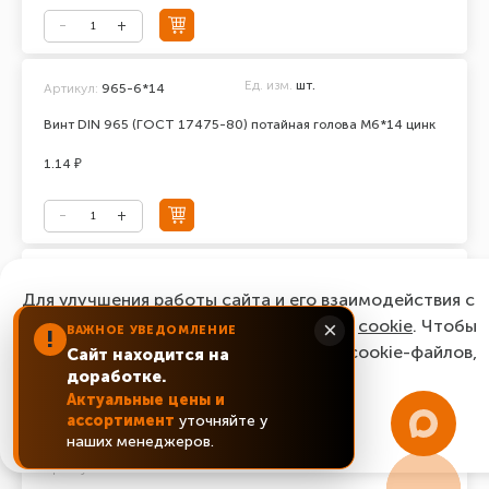
Ед. изм.
шт.
Артикул:
965-6*14
Винт DIN 965 (ГОСТ 17475-80) потайная голова М6*14 цинк
1.14 ₽
Ед. изм.
шт.
Артикул:
965-6*16
Для улучшения работы сайта и его взаимодействия с
Винт DIN 965 (ГОСТ 17475-80) потайная голова М6*16 цинк
пользователями мы используем файлы
cookie
. Чтобы
×
ВАЖНОЕ УВЕДОМЛЕНИЕ
!
согласиться с нашим использованием cookie-файлов,
Сайт находится на
0.87 ₽
доработке.
нажмите “Ок, понятно!”
Актуальные цены и
ассортимент
уточняйте у
ОК, понятно!
наших менеджеров.
Ед. изм.
шт.
Артикул:
965-6*20