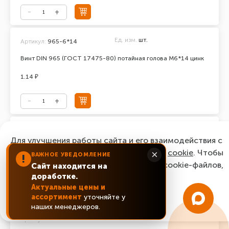
Ед. изм.
шт.
Артикул:
965-6*14
Винт DIN 965 (ГОСТ 17475-80) потайная голова М6*14 цинк
1.14 ₽
Ед. изм.
шт.
Артикул:
965-6*16
Для улучшения работы сайта и его взаимодействия с
Винт DIN 965 (ГОСТ 17475-80) потайная голова М6*16 цинк
пользователями мы используем файлы
cookie
. Чтобы
×
ВАЖНОЕ УВЕДОМЛЕНИЕ
!
согласиться с нашим использованием cookie-файлов,
Сайт находится на
0.87 ₽
доработке.
нажмите “Ок, понятно!”
Актуальные цены и
ассортимент
уточняйте у
ОК, понятно!
наших менеджеров.
Ед. изм.
шт.
Артикул:
965-6*20