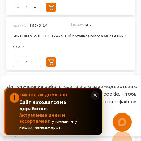
Ед. изм.
шт.
Артикул:
965-6*14
Винт DIN 965 (ГОСТ 17475-80) потайная голова М6*14 цинк
1.14 ₽
Ед. изм.
шт.
Артикул:
965-6*16
Для улучшения работы сайта и его взаимодействия с
Винт DIN 965 (ГОСТ 17475-80) потайная голова М6*16 цинк
пользователями мы используем файлы
cookie
. Чтобы
×
ВАЖНОЕ УВЕДОМЛЕНИЕ
!
согласиться с нашим использованием cookie-файлов,
Сайт находится на
0.87 ₽
доработке.
нажмите “Ок, понятно!”
Актуальные цены и
ассортимент
уточняйте у
ОК, понятно!
наших менеджеров.
Ед. изм.
шт.
Артикул:
965-6*20