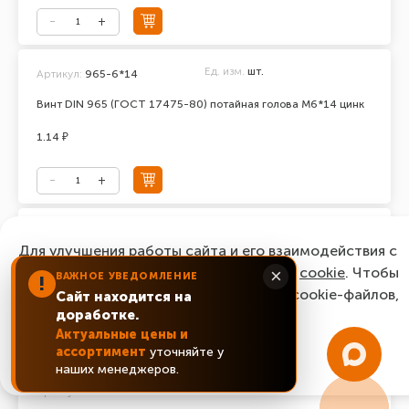
Ед. изм.
шт.
Артикул:
965-6*14
Винт DIN 965 (ГОСТ 17475-80) потайная голова М6*14 цинк
1.14 ₽
Ед. изм.
шт.
Артикул:
965-6*16
Для улучшения работы сайта и его взаимодействия с
Винт DIN 965 (ГОСТ 17475-80) потайная голова М6*16 цинк
пользователями мы используем файлы
cookie
. Чтобы
×
ВАЖНОЕ УВЕДОМЛЕНИЕ
!
согласиться с нашим использованием cookie-файлов,
Сайт находится на
0.87 ₽
доработке.
нажмите “Ок, понятно!”
Актуальные цены и
ассортимент
уточняйте у
ОК, понятно!
наших менеджеров.
Ед. изм.
шт.
Артикул:
965-6*20