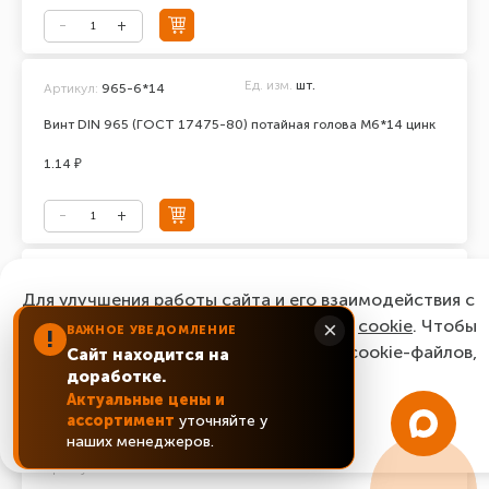
Ед. изм.
шт.
Артикул:
965-6*14
Винт DIN 965 (ГОСТ 17475-80) потайная голова М6*14 цинк
1.14 ₽
Ед. изм.
шт.
Артикул:
965-6*16
Для улучшения работы сайта и его взаимодействия с
Винт DIN 965 (ГОСТ 17475-80) потайная голова М6*16 цинк
пользователями мы используем файлы
cookie
. Чтобы
×
ВАЖНОЕ УВЕДОМЛЕНИЕ
!
согласиться с нашим использованием cookie-файлов,
Сайт находится на
0.87 ₽
доработке.
нажмите “Ок, понятно!”
Актуальные цены и
ассортимент
уточняйте у
ОК, понятно!
наших менеджеров.
Ед. изм.
шт.
Артикул:
965-6*20