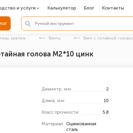
одство и услуги
Калькулятор
Блог
Контакты
СР
лог
ля фундамента
тизы, крепеж
Винты
Винт с потайной головко
вая покраска
отайная голова М2*10 цинк
ые детали
Диаметр, мм:
2
Длина, мм:
10
Класс прочности:
5.8
Материал:
Оцинкованная
сталь