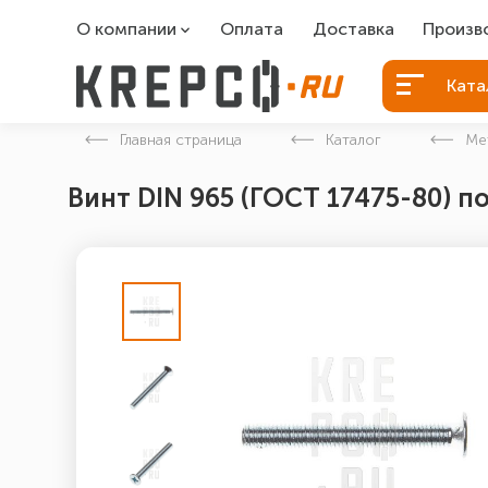
О компании
Оплата
Доставка
Произв
О компании
Болты Б
Ката
Вакансии
Болты д
Главная страница
Каталог
Ме
Контакты
Порошко
Винт DIN 965 (ГОСТ 17475-80) п
Закладн