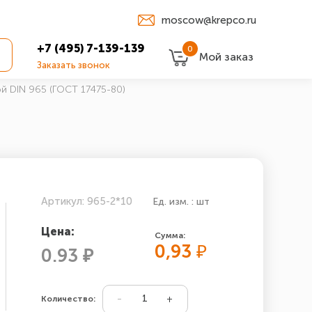
moscow@krepco.ru
+7 (495) 7-139-139
0
Мой заказ
Заказать звонок
й DIN 965 (ГОСТ 17475-80)
Артикул: 965-2*10
Ед. изм. : шт
Цена:
Сумма:
0,93
₽
0.93 ₽
Количество: