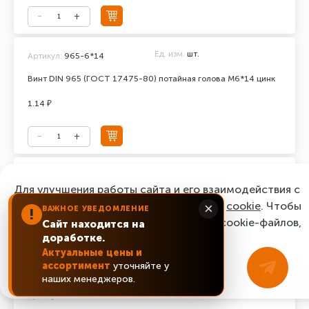
Ед. изм.
шт.
Артикул:
965-6*14
Винт DIN 965 (ГОСТ 17475-80) потайная голова М6*14 цинк
1.14 ₽
Ед. изм.
шт.
Артикул:
965-6*16
Для улучшения работы сайта и его взаимодействия с
Винт DIN 965 (ГОСТ 17475-80) потайная голова М6*16 цинк
пользователями мы используем файлы
cookie
. Чтобы
×
ВАЖНОЕ УВЕДОМЛЕНИЕ
!
согласиться с нашим использованием cookie-файлов,
Сайт находится на
0.87 ₽
доработке.
нажмите “Ок, понятно!”
Актуальные цены и
ассортимент
уточняйте у
ОК, понятно!
наших менеджеров.
Ед. изм.
шт.
Артикул:
965-6*20