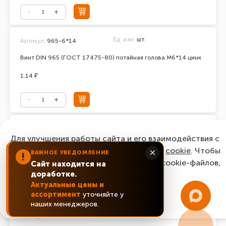
Ед. изм.
шт.
Артикул:
965-6*14
Винт DIN 965 (ГОСТ 17475-80) потайная голова М6*14 цинк
1.14 ₽
Ед. изм.
шт.
Артикул:
965-6*16
Для улучшения работы сайта и его взаимодействия с
Винт DIN 965 (ГОСТ 17475-80) потайная голова М6*16 цинк
пользователями мы используем файлы
cookie
. Чтобы
×
ВАЖНОЕ УВЕДОМЛЕНИЕ
!
согласиться с нашим использованием cookie-файлов,
Сайт находится на
0.87 ₽
доработке.
нажмите “Ок, понятно!”
Актуальные цены и
ассортимент
уточняйте у
ОК, понятно!
наших менеджеров.
Ед. изм.
шт.
Артикул:
965-6*20