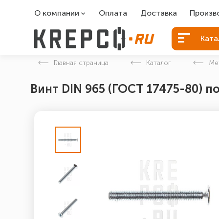
О компании
Оплата
Доставка
Произв
О компании
Болты Б
Ката
Вакансии
Болты д
Главная страница
Каталог
Ме
Контакты
Порошко
Винт DIN 965 (ГОСТ 17475-80) п
Закладн