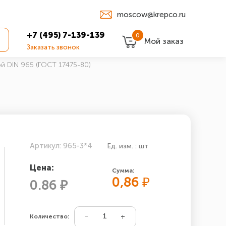
moscow@krepco.ru
+7 (495) 7-139-139
0
Мой заказ
Заказать звонок
й DIN 965 (ГОСТ 17475-80)
Артикул: 965-3*4
Ед. изм. : шт
Цена:
Сумма:
0,86
₽
0.86 ₽
Количество: